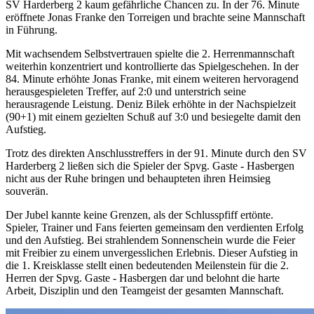
SV Harderberg 2 kaum gefährliche Chancen zu. In der 76. Minute
eröffnete Jonas Franke den Torreigen und brachte seine Mannschaft
in Führung.
Mit wachsendem Selbstvertrauen spielte die 2. Herrenmannschaft
weiterhin konzentriert und kontrollierte das Spielgeschehen. In der
84. Minute erhöhte Jonas Franke, mit einem weiteren hervoragend
herausgespieleten Treffer, auf 2:0 und unterstrich seine
herausragende Leistung. Deniz Bilek erhöhte in der Nachspielzeit
(90+1) mit einem gezielten Schuß auf 3:0 und besiegelte damit den
Aufstieg.
Trotz des direkten Anschlusstreffers in der 91. Minute durch den SV
Harderberg 2 ließen sich die Spieler der Spvg. Gaste - Hasbergen
nicht aus der Ruhe bringen und behaupteten ihren Heimsieg
souverän.
Der Jubel kannte keine Grenzen, als der Schlusspfiff ertönte.
Spieler, Trainer und Fans feierten gemeinsam den verdienten Erfolg
und den Aufstieg. Bei strahlendem Sonnenschein wurde die Feier
mit Freibier zu einem unvergesslichen Erlebnis. Dieser Aufstieg in
die 1. Kreisklasse stellt einen bedeutenden Meilenstein für die 2.
Herren der Spvg. Gaste - Hasbergen dar und belohnt die harte
Arbeit, Disziplin und den Teamgeist der gesamten Mannschaft.