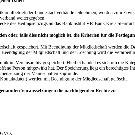
genen Daten
tkampfbetrieb der Landesfachverbände teilnehmen, werden zum Erwerb e
hverband weitergegeben.
e des Beitragseinzugs an das Bankinstitut VR-Bank Kreis Steinfurt e
 oder, falls dies nicht möglich ist, die Kriterien für die Festleg
dschaft gespeichert. Mit Beendigung der Mitgliedschaft werden die D
n Beendigung der Mitgliedschaft und der Löschung wird die Verarbeitu
ik im Vereinsarchiv gespeichert. Hierbei handelt es sich um die Kat
roffene Person mitgewirkt hat. Der Speicherung liegt ein berechtigtes I
ammensetzung der Mannschaften zugrunde.
 Kontaktdaten) werden mit Beendigung der Mitgliedschaft gelöscht.
s genannten Voraussetzungen die nachfolgenden Rechte zu
DSGVO,