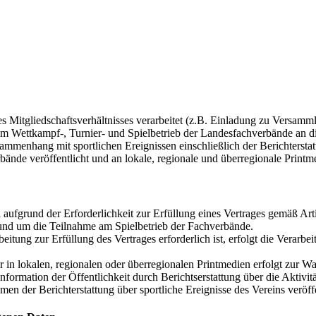
Mitgliedschaftsverhältnisses verarbeitet (z.B. Einladung zu Versamml
Wettkampf-, Turnier- und Spielbetrieb der Landesfachverbände an die
nhang mit sportlichen Ereignissen einschließlich der Berichterstattung
ände veröffentlicht und an lokale, regionale und überregionale Printme
aufgrund der Erforderlichkeit zur Erfüllung eines Vertrages gemäß Art
n und um die Teilnahme am Spielbetrieb der Fachverbände.
ng zur Erfüllung des Vertrages erforderlich ist, erfolgt die Verarbeitu
n lokalen, regionalen oder überregionalen Printmedien erfolgt zur Wahru
Information der Öffentlichkeit durch Berichtserstattung über die Akti
en der Berichterstattung über sportliche Ereignisse des Vereins veröffe