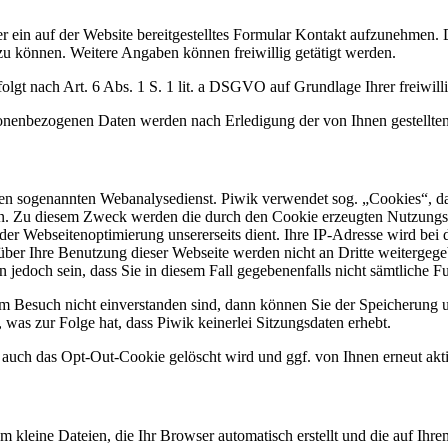
er ein auf der Website bereitgestelltes Formular Kontakt aufzunehmen. 
u können. Weitere Angaben können freiwillig getätigt werden.
t nach Art. 6 Abs. 1 S. 1 lit. a DSGVO auf Grundlage Ihrer freiwillig
onenbezogenen Daten werden nach Erledigung der von Ihnen gestellten
nen sogenannten Webanalysedienst. Piwik verwendet sog. „Cookies“, da
en. Zu diesem Zweck werden die durch den Cookie erzeugten Nutzungsin
er Webseitenoptimierung unsererseits dient. Ihre IP-Adresse wird bei 
über Ihre Benutzung dieser Webseite werden nicht an Dritte weitergeg
 jedoch sein, dass Sie in diesem Fall gegebenenfalls nicht sämtliche 
m Besuch nicht einverstanden sind, dann können Sie der Speicherung u
was zur Folge hat, dass Piwik keinerlei Sitzungsdaten erhebt.
s auch das Opt-Out-Cookie gelöscht wird und ggf. von Ihnen erneut akt
um kleine Dateien, die Ihr Browser automatisch erstellt und die auf Ih